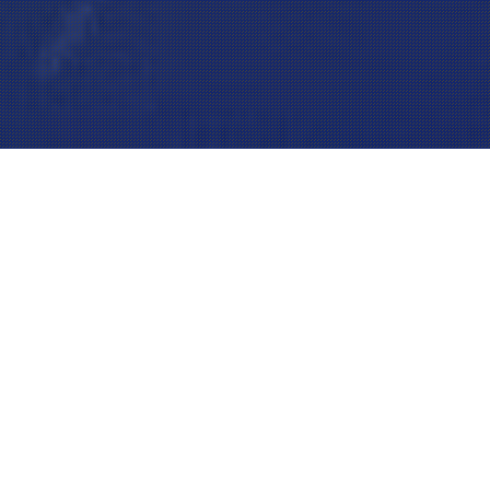
Sport d’équipe
L’aviron est très souvent un sport pratiqué
en équipage de 2, 4 ou 8 rameurs qui
concourrent ensemble à la progression du
bateau. La pratique en bateau solo reste
possible pour les rameurs confirmés.